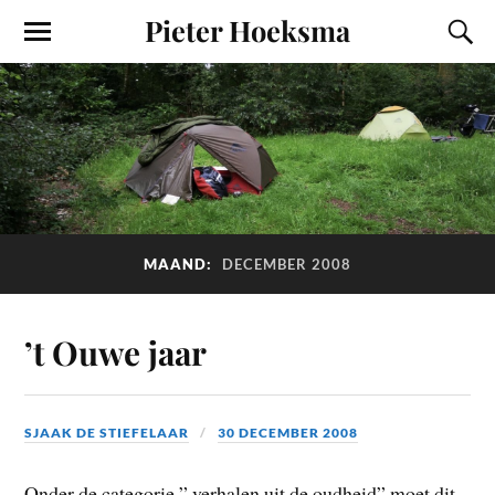
Pieter Hoeksma
MAAND:
DECEMBER 2008
’t Ouwe jaar
SJAAK DE STIEFELAAR
30 DECEMBER 2008
Onder de categorie ” verhalen uit de oudheid” moet dit