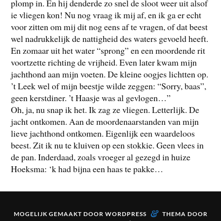
plomp in. En hij denderde zo snel de sloot weer uit alsof
ie vliegen kon! Nu nog vraag ik mij af, en ik ga er echt
voor zitten om mij dit nog eens af te vragen, of dat beest
wel nadrukkelijk de nattigheid des waters gevoeld heeft.
En zomaar uit het water “sprong” en een moordende rit
voortzette richting de vrijheid. Even later kwam mijn
jachthond aan mijn voeten. De kleine oogjes lichtten op.
’t Leek wel of mijn beestje wilde zeggen: “Sorry, baas”,
geen kerstdiner. ’t Haasje was al gevlogen…”
Oh, ja, nu snap ik het. Ik zag ze vliegen. Letterlijk. De
jacht ontkomen. Aan de moordenaarstanden van mijn
lieve jachthond ontkomen. Eigenlijk een waardeloos
beest. Zit ik nu te kluiven op een stokkie. Geen vlees in
de pan. Inderdaad, zoals vroeger al gezegd in huize
Hoeksma: ‘k had bijna een haas te pakke…
&
MOGELIJK GEMAAKT DOOR
WORDPRESS
THEMA DOOR