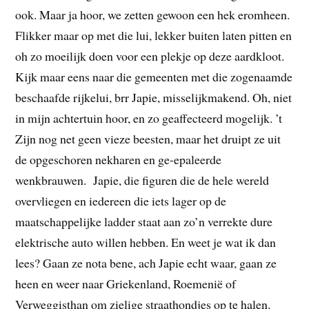
ook. Maar ja hoor, we zetten gewoon een hek eromheen.
Flikker maar op met die lui, lekker buiten laten pitten en
oh zo moeilijk doen voor een plekje op deze aardkloot.
Kijk maar eens naar die gemeenten met die zogenaamde
beschaafde rijkelui, brr Japie, misselijkmakend. Oh, niet
in mijn achtertuin hoor, en zo geaffecteerd mogelijk. ’t
Zijn nog net geen vieze beesten, maar het druipt ze uit
de opgeschoren nekharen en ge-epaleerde
wenkbrauwen. Japie, die figuren die de hele wereld
overvliegen en iedereen die iets lager op de
maatschappelijke ladder staat aan zo’n verrekte dure
elektrische auto willen hebben. En weet je wat ik dan
lees? Gaan ze nota bene, ach Japie echt waar, gaan ze
heen en weer naar Griekenland, Roemenië of
Verweggisthan om zielige straathondjes op te halen.