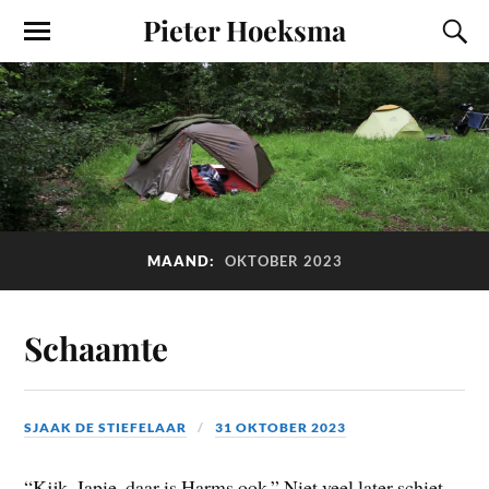
Pieter Hoeksma
MAAND:
OKTOBER 2023
Schaamte
SJAAK DE STIEFELAAR
31 OKTOBER 2023
“Kijk, Japie, daar is Harms ook.” Niet veel later schiet