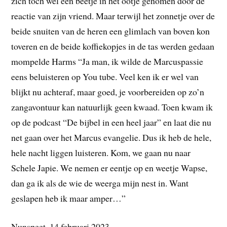
zich toch wel een beetje in het ootje genomen door de
reactie van zijn vriend. Maar terwijl het zonnetje over de
beide snuiten van de heren een glimlach van boven kon
toveren en de beide koffiekopjes in de tas werden gedaan
mompelde Harms “Ja man, ik wilde de Marcuspassie
eens beluisteren op You tube. Veel ken ik er wel van
blijkt nu achteraf, maar goed, je voorbereiden op zo’n
zangavontuur kan natuurlijk geen kwaad. Toen kwam ik
op de podcast “De bijbel in een heel jaar” en laat die nu
net gaan over het Marcus evangelie. Dus ik heb de hele,
hele nacht liggen luisteren. Kom, we gaan nu naar
Schele Japie. We nemen er eentje op en weetje Wapse,
dan ga ik als de wie de weerga mijn nest in. Want
geslapen heb ik maar amper…”
Nunspeet, 14 februari 2023