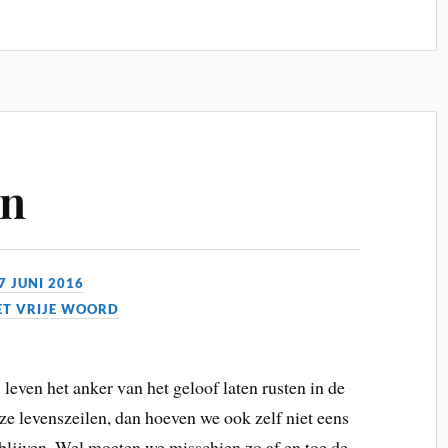
en
7 JUNI 2016
ET VRIJE WOORD
leven het anker van het geloof laten rusten in de
ze levenszeilen, dan hoeven we ook zelf niet eens
blijven. Wel moeten we misschien zo af en toe de