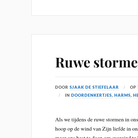
Ruwe storm
DOOR
SJAAK DE STIEFELAAR
OP
IN
DOORDENKERTJES
,
HARMS
,
H
Als we tijdens de ruwe stormen in ons 
hoop op de wind van Zijn liefde in on
meer ons best te doen om overeind te 