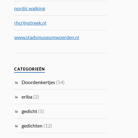
nordic walking
rhcrijnstreek.nl
www.stadsmuseumwoerden.nl
CATEGORIEËN
Doordenkertjes
(54)
eriba
(2)
gedicht
(5)
gedichten
(12)