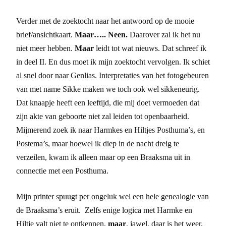
Verder met de zoektocht naar het antwoord op de mooie
brief/ansichtkaart.
Maar….. Neen.
Daarover zal ik het nu
niet meer hebben.
Maar
leidt tot wat nieuws. Dat schreef ik
in deel II. En dus moet ik mijn zoektocht vervolgen. Ik schiet
al snel door naar Genlias. Interpretaties van het fotogebeuren
van met name Sikke maken we toch ook wel sikkeneurig.
Dat knaapje heeft een leeftijd, die mij doet vermoeden dat
zijn akte van geboorte niet zal leiden tot openbaarheid.
Mijmerend zoek ik naar Harmkes en Hiltjes Posthuma’s, en
Postema’s, maar hoewel ik diep in de nacht dreig te
verzeilen, kwam ik alleen maar op een Braaksma uit in
connectie met een Posthuma.
Mijn printer spuugt per ongeluk wel een hele genealogie van
de Braaksma’s eruit. Zelfs enige logica met Harmke en
Hiltje valt niet te ontkennen,
maar
, jawel, daar is het weer,