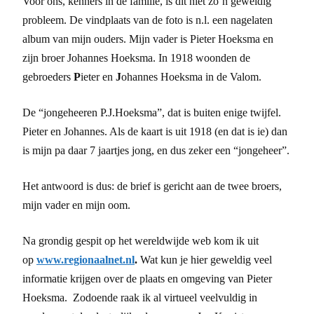
Voor ons, kenners in de familie, is dit niet zo’n geweldig
probleem. De vindplaats van de foto is n.l. een nagelaten
album van mijn ouders. Mijn vader is Pieter Hoeksma en
zijn broer Johannes Hoeksma. In 1918 woonden de
gebroeders
P
ieter en
J
ohannes Hoeksma in de Valom.
De “jongeheeren P.J.Hoeksma”, dat is buiten enige twijfel.
Pieter en Johannes. Als de kaart is uit 1918 (en dat is ie) dan
is mijn pa daar 7 jaartjes jong, en dus zeker een “jongeheer”.
Het antwoord is dus: de brief is gericht aan de twee broers,
mijn vader en mijn oom.
Na grondig gespit op het wereldwijde web kom ik uit
op
www.regionaalnet.nl
.
Wat kun je hier geweldig veel
informatie krijgen over de plaats en omgeving van Pieter
Hoeksma. Zodoende raak ik al virtueel veelvuldig in