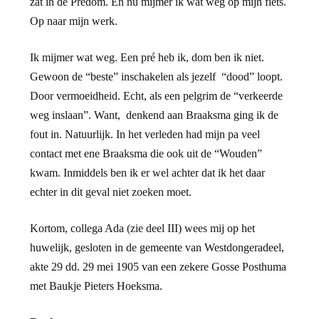
zat in de Predom. En nu mijmer ik wat weg op mijn fiets.
Op naar mijn werk.
Ik mijmer wat weg. Een pré heb ik, dom ben ik niet.
Gewoon de “beste” inschakelen als jezelf “dood” loopt.
Door vermoeidheid. Echt, als een pelgrim de “verkeerde
weg inslaan”. Want, denkend aan Braaksma ging ik de
fout in. Natuurlijk. In het verleden had mijn pa veel
contact met ene Braaksma die ook uit de “Wouden”
kwam. Inmiddels ben ik er wel achter dat ik het daar
echter in dit geval niet zoeken moet.
Kortom, collega Ada (zie deel III) wees mij op het
huwelijk, gesloten in de gemeente van Westdongeradeel,
akte 29 dd. 29 mei 1905 van een zekere Gosse Posthuma
met Baukje Pieters Hoeksma.