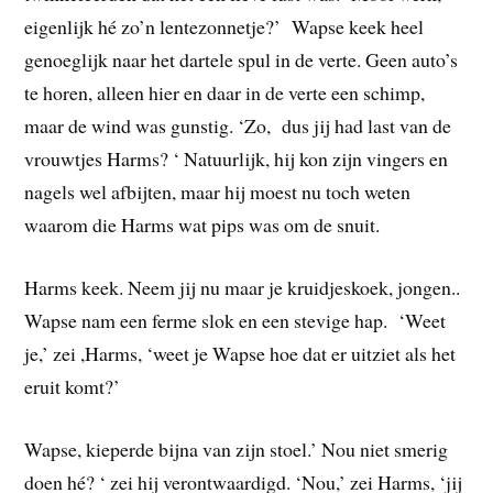
eigenlijk hé zo’n lentezonnetje?’ Wapse keek heel
genoeglijk naar het dartele spul in de verte. Geen auto’s
te horen, alleen hier en daar in de verte een schimp,
maar de wind was gunstig. ‘Zo, dus jij had last van de
vrouwtjes Harms? ‘ Natuurlijk, hij kon zijn vingers en
nagels wel afbijten, maar hij moest nu toch weten
waarom die Harms wat pips was om de snuit.
Harms keek. Neem jij nu maar je kruidjeskoek, jongen..
Wapse nam een ferme slok en een stevige hap. ‘Weet
je,’ zei ,Harms, ‘weet je Wapse hoe dat er uitziet als het
eruit komt?’
Wapse, kieperde bijna van zijn stoel.’ Nou niet smerig
doen hé? ‘ zei hij verontwaardigd. ‘Nou,’ zei Harms, ‘jij