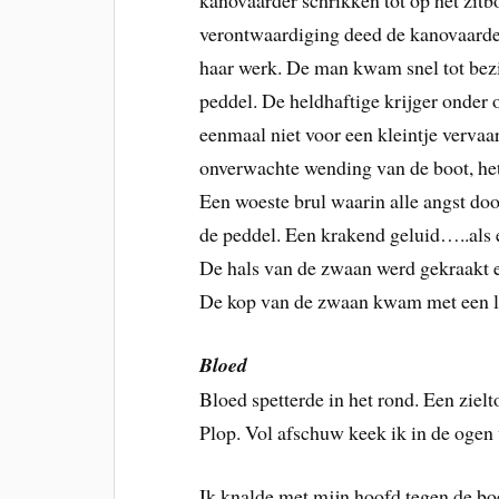
kanovaarder schrikken tot op het zit
verontwaardiging deed de kanovaarder
haar werk. De man kwam snel tot bezi
peddel. De heldhaftige krijger onder
eenmaal niet voor een kleintje vervaa
onverwachte wending van de boot, he
Een woeste brul waarin alle angst do
de peddel. Een krakend geluid…..als e
De hals van de zwaan werd gekraakt 
De kop van de zwaan kwam met een lu
Bloed
Bloed spetterde in het rond. Een zielt
Plop. Vol afschuw keek ik in de ogen
Ik knalde met mijn hoofd tegen de b