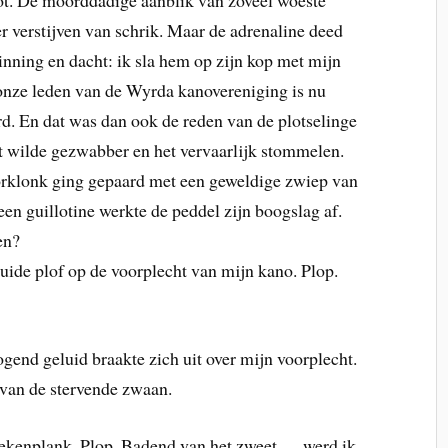
bot. De moorddadige aanblik van zoveel woeste
 verstijven van schrik. Maar de adrenaline deed
nning en dacht: ik sla hem op zijn kop met mijn
 onze leden van de Wyrda kanovereniging is nu
rd. En dat was dan ook de reden van de plotselinge
t wilde gezwabber en het vervaarlijk stommelen.
orklonk ging gepaard met een geweldige zwiep van
en guillotine werkte de peddel zijn boogslag af.
en?
ide plof op de voorplecht van mijn kano. Plop.
ogend geluid braakte zich uit over mijn voorplecht.
 van de stervende zwaan.
oekenplank. Plop. Badend van het zweet ….werd ik