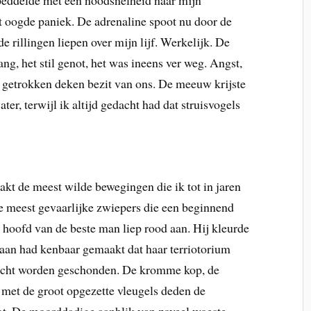
 peddelde met een noodsnelheid naar mijn
t oogde paniek. De adrenaline spoot nu door de
 rillingen liepen over mijn lijf. Werkelijk. De
g, het stil genot, het was ineens ver weg. Angst,
d getrokken deken bezit van ons. De meeuw krijste
ater, terwijl ik altijd gedacht had dat struisvogels
kt de meest wilde bewegingen die ik tot in jaren
e meest gevaarlijke zwiepers die een beginnend
 hoofd van de beste man liep rood aan. Hij kleurde
waan had kenbaar gemaakt dat haar terriotorium
mocht worden geschonden. De kromme kop, de
met de groot opgezette vleugels deden de