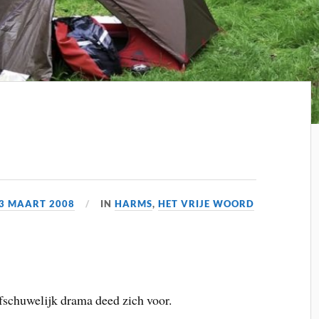
3 MAART 2008
IN
HARMS
,
HET VRIJE WOORD
afschuwelijk drama deed zich voor.