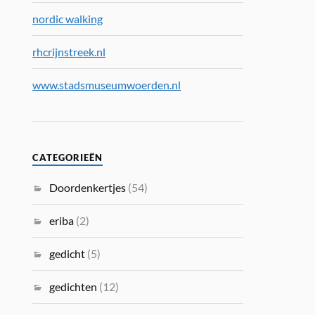
nordic walking
rhcrijnstreek.nl
www.stadsmuseumwoerden.nl
CATEGORIEËN
Doordenkertjes
(54)
eriba
(2)
gedicht
(5)
gedichten
(12)