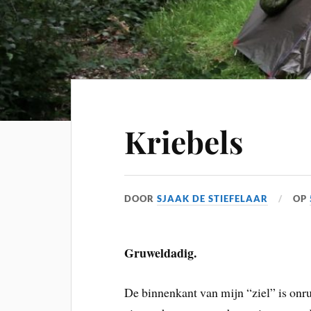
Kriebels
DOOR
SJAAK DE STIEFELAAR
OP
Gruweldadig.
De binnenkant van mijn “ziel” is onru