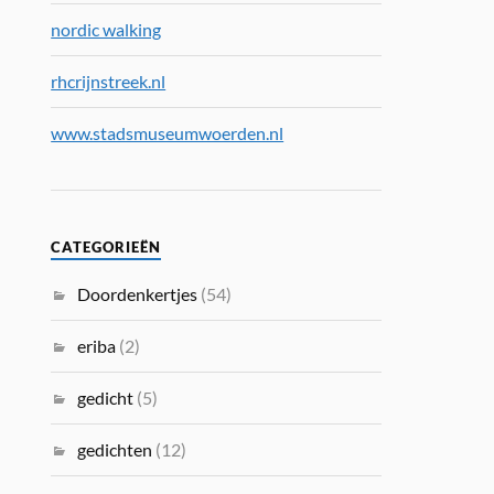
nordic walking
rhcrijnstreek.nl
www.stadsmuseumwoerden.nl
CATEGORIEËN
Doordenkertjes
(54)
eriba
(2)
gedicht
(5)
gedichten
(12)