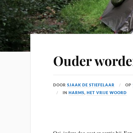
Ouder worde
DOOR
SJAAK DE STIEFELAAR
OP
IN
HARMS
,
HET VRIJE WOORD
Oei, iedere dag gaat er eentje bij. E