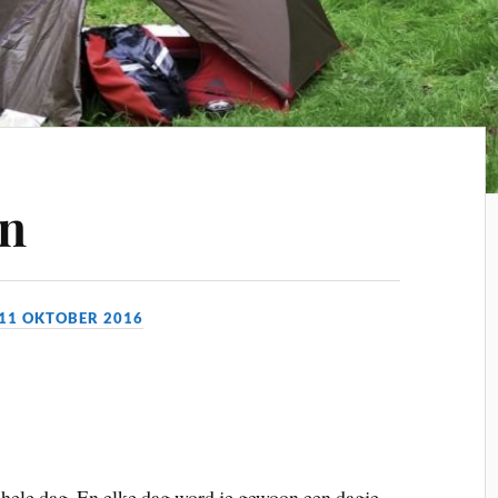
n
11 OKTOBER 2016
en hele dag. En elke dag word je gewoon een dagje