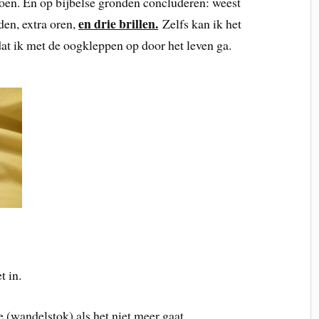
oen. En op bijbelse gronden concluderen: weest
en drie brillen.
den, extra oren,
Zelfs kan ik het
at ik met de oogkleppen op door het leven ga.
t in.
e (wandelstok) als het niet meer gaat.