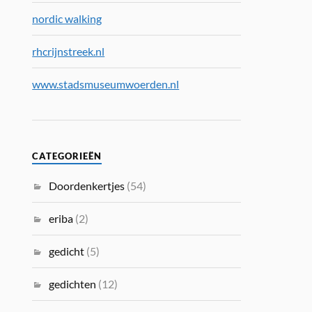
nordic walking
rhcrijnstreek.nl
www.stadsmuseumwoerden.nl
CATEGORIEËN
Doordenkertjes
(54)
eriba
(2)
gedicht
(5)
gedichten
(12)