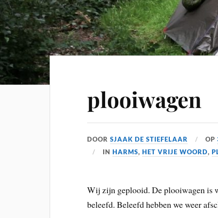
plooiwagen
DOOR
SJAAK DE STIEFELAAR
OP
IN
HARMS
,
HET VRIJE WOORD
,
P
Wij zijn geplooid. De plooiwagen is 
beleefd. Beleefd hebben we weer afsc