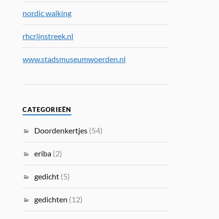
nordic walking
rhcrijnstreek.nl
www.stadsmuseumwoerden.nl
CATEGORIEËN
Doordenkertjes
(54)
eriba
(2)
gedicht
(5)
gedichten
(12)