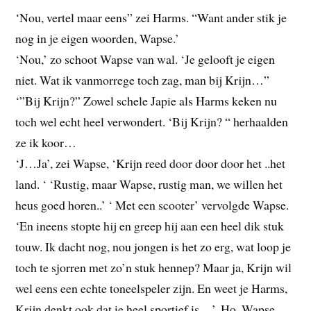
‘Nou, vertel maar eens” zei Harms. “Want ander stik je
nog in je eigen woorden, Wapse.’
‘Nou,’ zo schoot Wapse van wal. ‘Je gelooft je eigen
niet. Wat ik vanmorrege toch zag, man bij Krijn…”
‘”Bij Krijn?” Zowel schele Japie als Harms keken nu
toch wel echt heel verwondert. ‘Bij Krijn? “ herhaalden
ze ik koor…
‘J…Ja’, zei Wapse, ‘Krijn reed door door door het ..het
land. ‘ ‘Rustig, maar Wapse, rustig man, we willen het
heus goed horen..’ ‘ Met een scooter’ vervolgde Wapse.
‘En ineens stopte hij en greep hij aan een heel dik stuk
touw. Ik dacht nog, nou jongen is het zo erg, wat loop je
toch te sjorren met zo’n stuk hennep? Maar ja, Krijn wil
wel eens een echte toneelspeler zijn. En weet je Harms,
Krijn denkt ook dat ie heel sportief is…’. Ho, Wapse