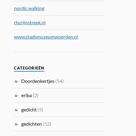
nordic walking
rhcrijnstreek.nl
www.stadsmuseumwoerden.nl
CATEGORIEËN
Doordenkertjes
(54)
eriba
(2)
gedicht
(5)
gedichten
(12)