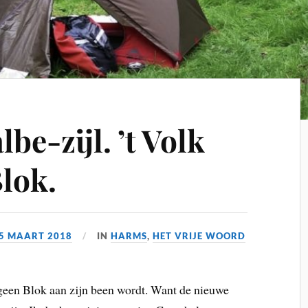
lbe-zijl. ’t Volk
Blok.
5 MAART 2018
IN
HARMS
,
HET VRIJE WOORD
ar geen Blok aan zijn been wordt. Want de nieuwe