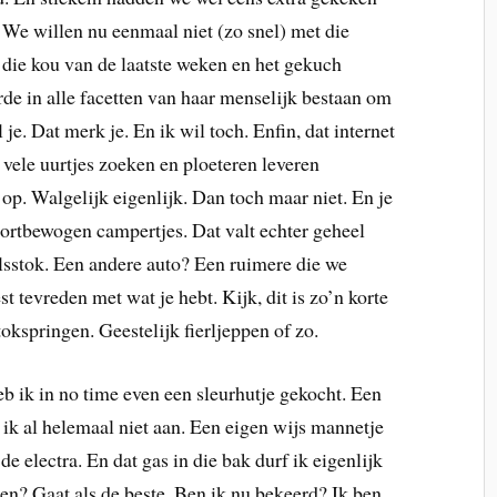
. We willen nu eenmaal niet (zo snel) met die
 die kou van de laatste weken en het gekuch
de in alle facetten van haar menselijk bestaan om
 je. Dat merk je. En ik wil toch. Enfin, dat internet
 vele uurtjes zoeken en ploeteren leveren
 op. Walgelijk eigenlijk. Dan toch maar niet. En je
ortbewogen campertjes. Dat valt echter geheel
olsstok. Een andere auto? Een ruimere die we
tevreden met wat je hebt. Kijk, dit is zo’n korte
okspringen. Geestelijk fierljeppen of zo.
b ik in no time even een sleurhutje gekocht. Een
ik al helemaal niet aan. Een eigen wijs mannetje
 de electra. En dat gas in die bak durf ik eigenlijk
en? Gaat als de beste. Ben ik nu bekeerd? Ik ben