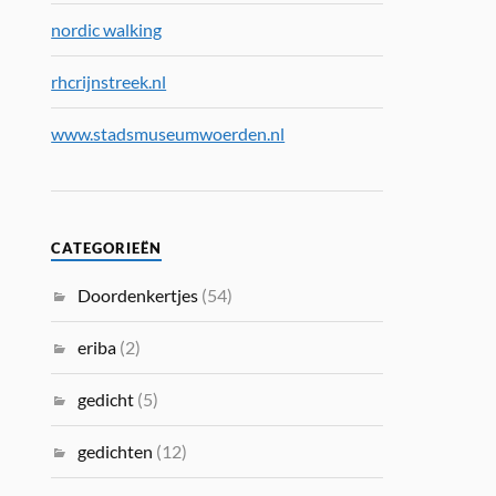
nordic walking
rhcrijnstreek.nl
www.stadsmuseumwoerden.nl
CATEGORIEËN
Doordenkertjes
(54)
eriba
(2)
gedicht
(5)
gedichten
(12)