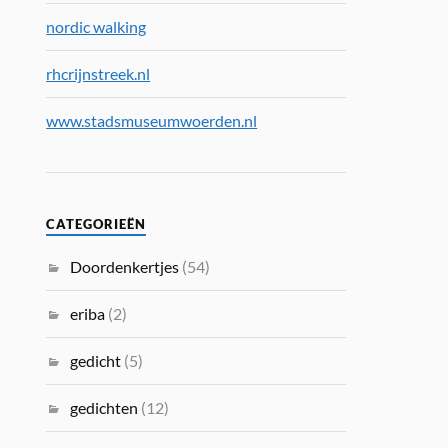
nordic walking
rhcrijnstreek.nl
www.stadsmuseumwoerden.nl
CATEGORIEËN
Doordenkertjes
(54)
eriba
(2)
gedicht
(5)
gedichten
(12)