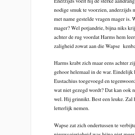
Enerzijds voelt hij de sterke aandran
nodige smuk te voorzien, anderzijds m
met name gestelde vragen mager is. W
mager? Wel potjandrie, bijna niks krij
achter de rug voordat Harms hem leer
zaligheid zowat aan die Wapse kenb
Harms krabt zich maar eens achter zij
gehoor helemaal in de war. Eindelijk h
Eustachius toegevoegd en tegenwoord
wat niet gezegd wordt? Dat kan ook n
wel. Hij grinnikt. Best een leuke. Zal 
letterlijk nemen.
Wapse zat zich ondertussen te verbijt
nieuwsgierigheid was bijna niet meer